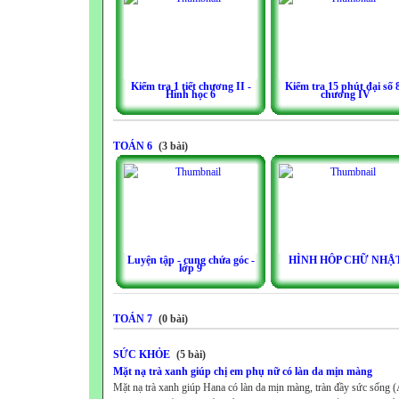
Kiểm tra 1 tiết chương II -
Kiểm tra 15 phút đại số 8
Hình học 6
chương IV
TOÁN 6
(3 bài)
Luyện tập - cung chứa góc -
HÌNH HÔP CHỮ NHẬ
lớp 9
TOÁN 7
(0 bài)
SỨC KHỎE
(5 bài)
Mặt nạ trà xanh giúp chị em phụ nữ có làn da mịn màng
Mặt nạ trà xanh giúp Hana có làn da mịn màng, tràn đầy sức sống 