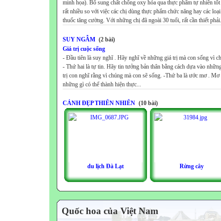
minh họa). Bổ sung chất chống oxy hóa qua thực phẩm tự nhiên tốt
rất nhiều so với việc các chị dùng thực phẩm chức năng hay các loại
thuốc tăng cường. Với những chị đã ngoài 30 tuổi, rất cần thiết phải.
SUY NGẪM
(2 bài)
Giá trị cuộc sống
- Đầu tiên là suy nghĩ . Hãy nghĩ về những giá trị mà con sống vì c
- Thứ hai là tự tin. Hãy tin tưởng bản thân bằng cách dựa vào những
trị con nghĩ rằng vì chúng mà con sẽ sống. -Thứ ba là ước mơ . Mơ
những gì có thể thành hiện thực...
CẢNH ĐẸP THIÊN NHIÊN
(10 bài)
du lịch Đà Lạt
Rừng cây
Quốc hoa của Việt Nam