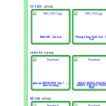
TƯ LIỆU
(28 bài)
Biển Hồ - Gia Lai
Thung Lũng Tình Yêu - 
Lạt
GIÁO ÁN
(14 bài)
giáo án HÌNH HỌC lớp 7 - ...
HOẠT ĐỘNG NGOẠI
thức kỹ năng
KHÓA- EM YÊU TOÁ
HỌC
ĐỀ THI
(18 bài)