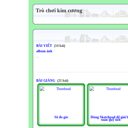
Trò chơi kim cương
BÀI VIẾT
(14 bài)
album ảnh
...
BÀI GIẢNG
(21 bài)
Số đo góc
Dùng Sketchpad để giải 
toán quỹ tích